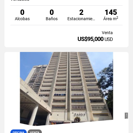
0
0
2
145
2
Alcobas
Baños
Estacionamiento
Área m
Venta
US$95,000
USD
OFICINA
VENTA