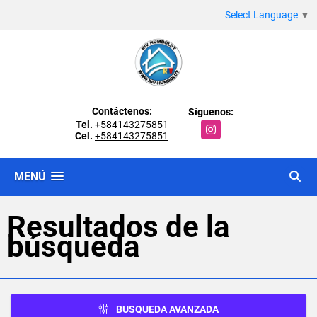
Select Language
▼
Contáctenos:
Síguenos:
Tel.
+584143275851
Instagram
Cel.
+584143275851
MENÚ
Resultados de la
búsqueda
BUSQUEDA AVANZADA