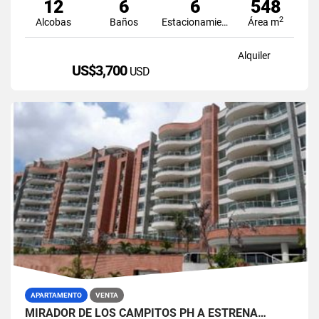
12
6
6
548
2
Alcobas
Baños
Estacionamiento
Área m
Alquiler
US$3,700
USD
APARTAMENTO
VENTA
MIRADOR DE LOS CAMPITOS PH A ESTRENA…