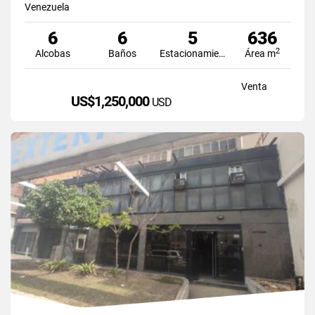
Venezuela
6
6
5
636
2
Alcobas
Baños
Estacionamiento
Área m
Venta
US$1,250,000
USD