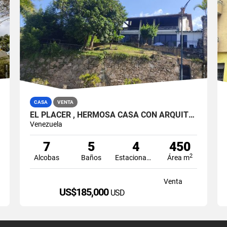
CASA
VENTA
EL PLACER , HERMOSA CASA CON ARQUITECTURA
Venezuela
7
5
4
450
2
Alcobas
Baños
Estacionamiento
Área m
Venta
US$185,000
USD