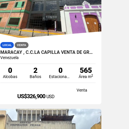
LOCAL
VENTA
MARACAY , C.C.LA CAPILLA VENTA DE GRAN LOCAL EN PLANTA BAJA 565MT2
Venezuela
0
2
0
565
2
Alcobas
Baños
Estacionamiento
Área m
Venta
US$326,900
USD