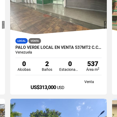
LOCAL
VENTA
PALO VERDE LOCAL EN VENTA 537MT2 C.C.PALO VERDE
Venezuela
0
2
0
537
2
Alcobas
Baños
Estacionamiento
Área m
Venta
US$313,000
USD