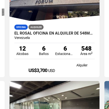
OFICINA
ALQUILER
EL ROSAL OFICINA EN ALQUILER DE 548M2 PLANTA COMPLETA
Venezuela
12
6
6
548
2
Alcobas
Baños
Estacionamiento
Área m
Alquiler
US$3,700
USD