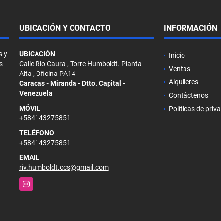
UBICACIÓN Y CONTACTO
INFORMACIÓN
s y
UBICACIÓN
Inicio
s
Calle Rio Caura , Torre Humboldt. Planta
Ventas
Alta , Oficina PA14
Alquileres
Caracas - Miranda - Dtto. Capital -
Venezuela
Contáctenos
MÓVIL
Políticas de priv
+584143275851
TELÉFONO
+584143275851
EMAIL
riv.humboldt.ccs@gmail.com
Instagram