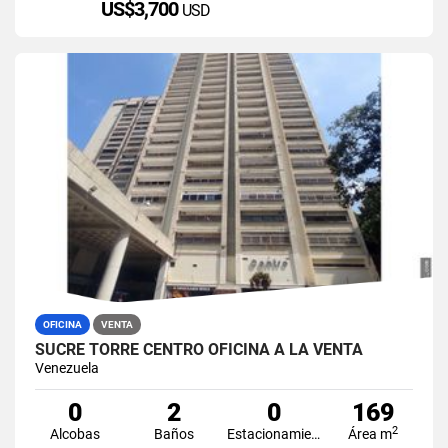
US$3,700
USD
OFICINA
VENTA
SUCRE TORRE CENTRO OFICINA A LA VENTA
Venezuela
0
2
0
169
2
Alcobas
Baños
Estacionamiento
Área m