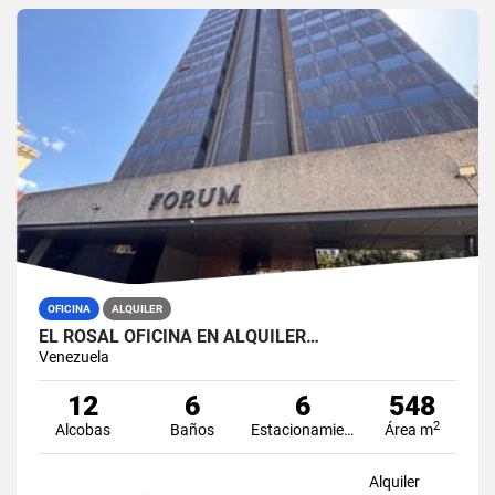
OFICINA
ALQUILER
EL ROSAL OFICINA EN ALQUILER…
Venezuela
12
6
6
548
2
Alcobas
Baños
Estacionamiento
Área m
Alquiler