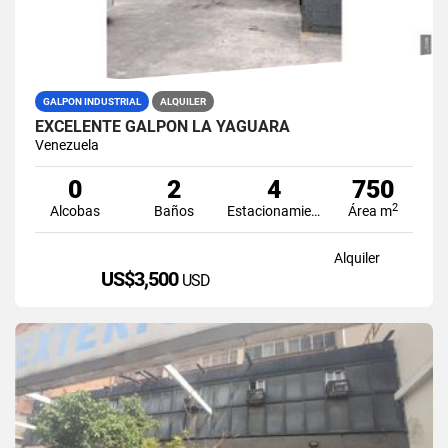
GALPON INDUSTRIAL
ALQUILER
EXCELENTE GALPÓN LA YAGUARA
Venezuela
0
2
4
750
2
Alcobas
Baños
Estacionamiento
Área m
Alquiler
US$3,500
USD